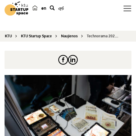
en
p
a
i
KTU
KTU Startup Space
Naujienos
Technorama 2020: apdovanoti inovatyviausi techno...
e
š
k
a