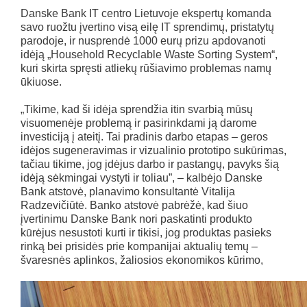
Danske Bank IT centro Lietuvoje ekspertų komanda
savo ruožtu įvertino visą eilę IT sprendimų, pristatytų
parodoje, ir nusprendė 1000 eurų prizu apdovanoti
idėją „Household Recyclable Waste Sorting System“,
kuri skirta spręsti atliekų rūšiavimo problemas namų
ūkiuose.
„Tikime, kad ši idėja sprendžia itin svarbią mūsų
visuomenėje problemą ir pasirinkdami ją darome
investiciją į ateitį. Tai pradinis darbo etapas – geros
idėjos sugeneravimas ir vizualinio prototipo sukūrimas,
tačiau tikime, jog įdėjus darbo ir pastangų, pavyks šią
idėją sėkmingai vystyti ir toliau”, – kalbėjo Danske
Bank atstovė, planavimo konsultantė Vitalija
Radzevičiūtė. Banko atstovė pabrėžė, kad šiuo
įvertinimu Danske Bank nori paskatinti produkto
kūrėjus nesustoti kurti ir tikisi, jog produktas pasieks
rinką bei prisidės prie kompanijai aktualių temų –
švaresnės aplinkos, žaliosios ekonomikos kūrimo,