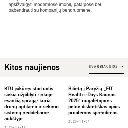
apsižvalgyti moderniose įmonių patalpose bei
pabendrauti su kompanijų bendruomene.
Kitos naujienos
SVARBIAUSIOS
KTU įsikūręs startuolis
Bilietą į Paryžių „EIT
siekia užpildyti rinkoje
Health i-Days Kaunas
esančią spragą: kuria
2025“ nugalėtojoms
dronų aptikimo ir sekimo
pelnė diskretiškas opios
sistemą nedideliame
problemos sprendimas
aukštyje
2025-11-04
2025-12-16