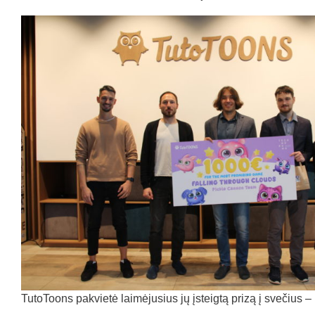
TutoToons pakvietė laimėjusius jų įsteigtą prizą į svečius –