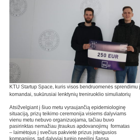
KTU Startup Space, kuris visos bendruomenės sprendimu jį
komandai, sukūrusiai lenktynių treniruoklio simuliatorių
Atsižvelgiant į šiuo metu vyraujančią epidemiologinę
situaciją, prizų teikimo ceremonija visiems dalyviams
vienu metu nebuvo organizuojama, tačiau buvo
pasirinktas nemažiau įtraukus apdovanojimų formatas
– laimėtojus į svečius pakvietė prizus įsteigusios
kompanijos, tad dalyviai turėjo neeilinį šansą