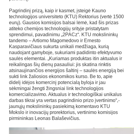
Pagrindinį prizą, kaip ir kasmet, įsteigė Kauno
technologijos universiteto (KTU) Rektorius (vertė 1500
eurų). Gausios komisijos balsai lėmė, kad šis prizas
atiteko chemijos technologijų srityje pristatytam
sprendimui, pavadinimu „2PACz“. KTU mokslininkų
tandemo – Artiomo Magomedovo ir Ernesto
Kasparavičiaus sukurta unikali medžiaga, kurią
naudojant gamyboje, sukuriami padidinto efektyvumo
saulės elementai. „Kuriamas produktas itin aktualus ir
reikalingas šių dienų pasauliui: jis skatina rinktis
atsinaujinančios energijos šaltinį – saulės energiją bei
sukti link žaliosios ekonomikos kurso. Be to, apie
didelį idėjos komercinį potencialą byloja ir jau
sėkmingai žengti žingsniai link technologijos
komercializavimo. Aktualus ir technologiškai unikalus
darbas tikrai yra vertas pagrindinio prizo įvertinimo“,-
jaunųjų mokslininkų pasiekimą komentavo KTU
Mokslo ir inovacijų prorektorius, vertinimo komisijos
pirmininkas Leonas Balaševičius.