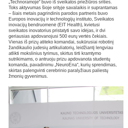
„Technoramoje“ buvo iš sveikatos priežiūros srities.
Toks aktyvumas šioje srityje savalaikis ir suprantamas
– šiais metais pagrindinis parodos partneris buvo
Europos inovacijų ir technologijų instituto, Sveikatos
inovacijų bendruomenė (EIT Health), kvietusi
sveikatos inovatorius pristatyti savo idėjas, ir dvi
geriausias apdovanojusi 500 eurų vertės čekiais.
Vienas iš prizų atiteko komandai, sukūrusiai robotinį
žandikaulio judesių artikuliatorių, leidžiantį lengviau
atlikti mokslinius tyrimus, skirtus tirti kramtymo
sutrikimams, o antruoju prizu apdovanota studentų
komanda, pavadinimu „NeuroEna“, kurių sprendimas,
skirtas palengvinti cerebrinio paralyžiaus paliestų
žmonių gyvenimus.