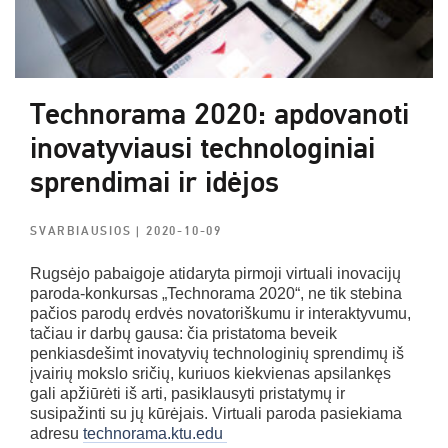
Technorama 2020: apdovanoti
inovatyviausi technologiniai
sprendimai ir idėjos
SVARBIAUSIOS
| 2020-10-09
Rugsėjo pabaigoje atidaryta pirmoji virtuali inovacijų
paroda-konkursas „Technorama 2020“, ne tik stebina
pačios parodų erdvės novatoriškumu ir interaktyvumu,
tačiau ir darbų gausa: čia pristatoma beveik
penkiasdešimt inovatyvių technologinių sprendimų iš
įvairių mokslo sričių, kuriuos kiekvienas apsilankęs
gali apžiūrėti iš arti, pasiklausyti pristatymų ir
susipažinti su jų kūrėjais. Virtuali paroda pasiekiama
adresu
technorama.ktu.edu