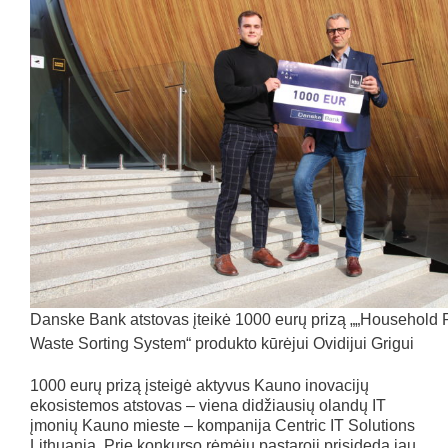
Danske Bank atstovas įteikė 1000 eurų prizą „„Household 
Waste Sorting System“ produkto kūrėjui Ovidijui Grigui
1000 eurų prizą įsteigė aktyvus Kauno inovacijų
ekosistemos atstovas – viena didžiausių olandų IT
įmonių Kauno mieste – kompanija Centric IT Solutions
Lithuania. Prie konkurso rėmėjų pastaroji prisideda jau