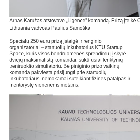
Arnas Karužas atstovavo „Ligence” komandą. Prizą įteikė C
Lithuania vadvoas Paulius Samoška.
Specialų 250 eurų prizą įsteigė ir renginio
organizatoriai – startuolių inkubatorius KTU Startup
Space, kuris visos bendruomenės sprendimu jį skyrė
dviejų maksimalistų komandai, sukūrusiai lenktynių
treniruoklio simuliatorių. Be piniginio prizo vaikinų
komanda pakviesta prisijungti prie startuolių
inkubatoriaus, nemokamai suteikiant fizines patalpas ir
mentorystę vieneriems metams.