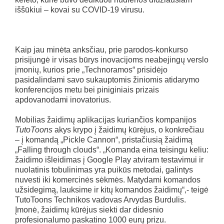
iššūkiui – kovai su COVID-19 virusu.
Kaip jau minėta anksčiau, prie parodos-konkurso
prisijungė ir visas būrys inovacijoms neabejingų verslo
įmonių, kurios prie „Technoramos“ prisidėjo
pasidalindami savo sukauptomis žiniomis atidarymo
konferencijos metu bei piniginiais prizais
apdovanodami inovatorius.
Mobilias žaidimų aplikacijas kuriančios kompanijos
TutoToons
akys krypo į žaidimų kūrėjus, o konkrečiau
– į komandą „Pickle Cannon“, pristačiusią žaidimą
„Falling through clouds“. „Komanda eina teisingu keliu:
žaidimo išleidimas į Google Play atviram testavimui ir
nuolatinis tobulinimas yra puikūs metodai, galintys
nuvesti iki komercinės sėkmės. Matydami komandos
užsidegimą, lauksime ir kitų komandos žaidimų“,- teigė
TutoToons Technikos vadovas Arvydas Burdulis.
Įmonė, žaidimų kūrėjus siekti dar didesnio
profesionalumo paskatino 1000 eurų prizu.