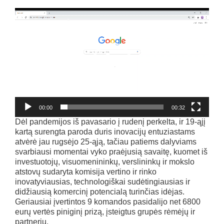
Video
grotuvas
00:00
00:32
Dėl pandemijos iš pavasario į rudenį perkelta, ir 19-ąjį
kartą surengta paroda duris inovacijų entuziastams
atvėrė jau rugsėjo 25-ąją, tačiau patiems dalyviams
svarbiausi momentai vyko praėjusią savaitę, kuomet iš
investuotojų, visuomenininkų, verslininkų ir mokslo
atstovų sudaryta komisija vertino ir rinko
inovatyviausias, technologiškai sudėtingiausias ir
didžiausią komercinį potencialą turinčias idėjas.
Geriausiai įvertintos 9 komandos pasidalijo net 6800
eurų vertės piniginį prizą, įsteigtus grupės rėmėjų ir
partnerių.