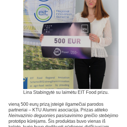
Lina Stabingytė su laimėtu EIT Food prizu.
vieną 500 eurų prizą įsteigė ilgamečiai parodos
partneriai – KTU Alumni asociacija. Prizas atiteko
Neinvazinio deguonies pasisavinimo greičio stebėjimo
prototipo kūrėjams. Šis produktas buvo vienas iš
keleto, kurie buvo dedikuoti nūdienos didžiausiam