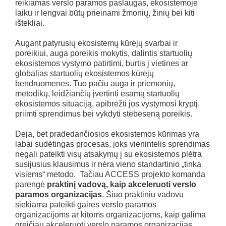
reikiamas verslo paramos paslaugas, ekosistemoje
laiku ir lengvai būtų prieinami žmonių, žinių bei kiti
ištekliai.
Augant patyrusių ekosistemų kūrėjų svarbai ir
poreikiui, auga poreikis mokytis, dalintis startuolių
ekosistemos vystymo patirtimi, burtis į vietines ar
globalias startuolių ekosistemos kūrėjų
bendruomenes. Tuo pačiu auga ir priemonių,
metodikų, leidžiančių įvertinti esamą startuolių
ekosistemos situaciją, apibrėžti jos vystymosi kryptį,
priimti sprendimus bei vykdyti stebėseną poreikis.
Deja, bet pradedančiosios ekosistemos kūrimas yra
labai sudėtingas procesas, joks vienintelis sprendimas
negali pateikti visų atsakymų į su ekosistemos plėtra
susijusius klausimus ir nėra vieno standartinio „tinka
visiems“ metodo. Tačiau ACCESS projekto komanda
parengė
praktinį vadovą, kaip akceleruoti verslo
paramos organizacijas
. Šiuo praktiniu vadovu
siekiama pateikti gaires verslo paramos
organizacijoms ar kitoms organizacijoms, kaip galima
greičiau akceleruoti verslo paramos organizacijas.