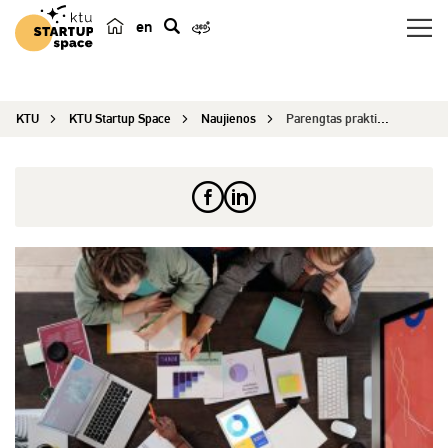
en
p
a
i
KTU
KTU Startup Space
Naujienos
Parengtas praktinis vadovas, kaip akceleruoti ve...
e
š
k
a