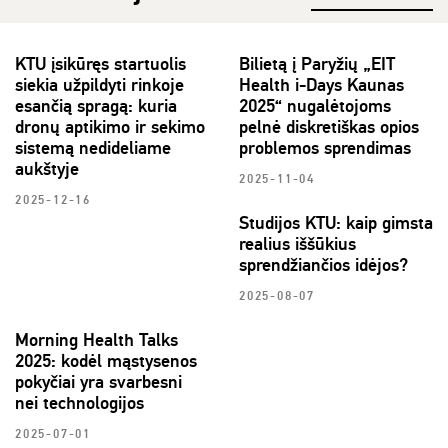
KTU įsikūręs startuolis
Bilietą į Paryžių „EIT
siekia užpildyti rinkoje
Health i-Days Kaunas
esančią spragą: kuria
2025“ nugalėtojoms
dronų aptikimo ir sekimo
pelnė diskretiškas opios
sistemą nedideliame
problemos sprendimas
aukštyje
2025-11-04
2025-12-16
Studijos KTU: kaip gimsta
realius iššūkius
sprendžiančios idėjos?
2025-08-07
Morning Health Talks
2025: kodėl mąstysenos
pokyčiai yra svarbesni
nei technologijos
2025-07-01