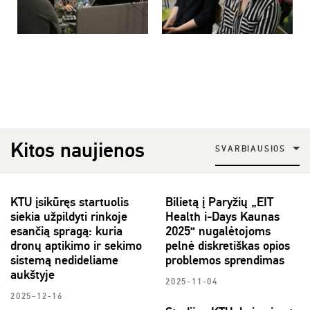
Kitos naujienos
SVARBIAUSIOS
KTU įsikūręs startuolis
Bilietą į Paryžių „EIT
siekia užpildyti rinkoje
Health i-Days Kaunas
esančią spragą: kuria
2025“ nugalėtojoms
dronų aptikimo ir sekimo
pelnė diskretiškas opios
sistemą nedideliame
problemos sprendimas
aukštyje
2025-11-04
2025-12-16