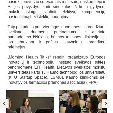
pasiekti proveržio su esamais resursais, nuskambėjo ir
Estijos pavyzdys: kurti sindikatus iš kelių gydymo,
mokslo įstaigų, skatinti efektyvų kompetencijų
pasidalijimą bei išteklių naudojimą.
Taip pat prieita prie vieningos nuomonės – sprendžiant
sveikatos duomenų prieinamumo ir antrinio
panaudojimo iššūkius, būtinos tolesnės diskusijos, į
jas įtraukiant ir pačius įstatyminių sprendimų
priėmėjus.
„Morning Health Talks“ renginį organizavo Europos
inovacijų ir technologijų instituto sveikatos srities
bendruomenė EIT Health, Lietuvos sveikatos mokslų
universitetas kartu su Kauno technologijos universitetu
(KTU Startup Space), LSMUL Kauno klinikomis bei
Inovatyvios farmacijos pramonės asociacija (IFPA).