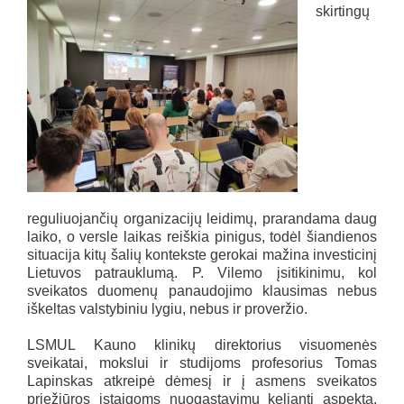
skirtingų
reguliuojančių organizacijų leidimų, prarandama daug
laiko, o versle laikas reiškia pinigus, todėl šiandienos
situacija kitų šalių kontekste gerokai mažina investicinį
Lietuvos patrauklumą. P. Vilemo įsitikinimu, kol
sveikatos duomenų panaudojimo klausimas nebus
iškeltas valstybiniu lygiu, nebus ir proveržio.
LSMUL Kauno klinikų direktorius visuomenės
sveikatai, mokslui ir studijoms profesorius Tomas
Lapinskas atkreipė dėmesį ir į asmens sveikatos
priežiūros įstaigoms nuogąstavimų keliantį aspektą,