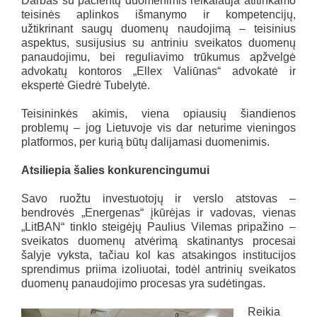
Darbas su pacientų duomenimis reikalauja atitinkamo
teisinės aplinkos išmanymo ir kompetencijų,
užtikrinant saugų duomenų naudojimą – teisinius
aspektus, susijusius su antriniu sveikatos duomenų
panaudojimu, bei reguliavimo trūkumus apžvelgė
advokatų kontoros „Ellex Valiūnas“ advokatė ir
ekspertė Giedrė Tubelytė.
Teisininkės akimis, viena opiausių šiandienos
problemų – jog Lietuvoje vis dar neturime vieningos
platformos, per kurią būtų dalijamasi duomenimis.
Atsiliepia šalies konkurencingumui
Savo ruožtu investuotojų ir verslo atstovas –
bendrovės „Energenas“ įkūrėjas ir vadovas, vienas
„LitBAN“ tinklo steigėjų Paulius Vilemas pripažino –
sveikatos duomenų atvėrimą skatinantys procesai
šalyje vyksta, tačiau kol kas atsakingos institucijos
sprendimus priima izoliuotai, todėl antrinių sveikatos
duomenų panaudojimo procesas yra sudėtingas.
Reikia