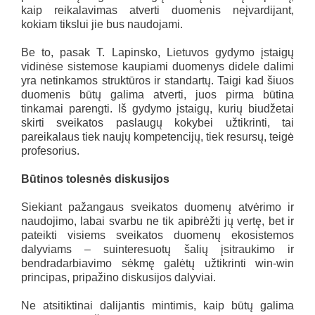
kaip reikalavimas atverti duomenis neįvardijant,
kokiam tikslui jie bus naudojami.
Be to, pasak T. Lapinsko, Lietuvos gydymo įstaigų
vidinėse sistemose kaupiami duomenys didele dalimi
yra netinkamos struktūros ir standartų. Taigi kad šiuos
duomenis būtų galima atverti, juos pirma būtina
tinkamai parengti. Iš gydymo įstaigų, kurių biudžetai
skirti sveikatos paslaugų kokybei užtikrinti, tai
pareikalaus tiek naujų kompetencijų, tiek resursų, teigė
profesorius.
Būtinos tolesnės diskusijos
Siekiant pažangaus sveikatos duomenų atvėrimo ir
naudojimo, labai svarbu ne tik apibrėžti jų vertę, bet ir
pateikti visiems sveikatos duomenų ekosistemos
dalyviams – suinteresuotų šalių įsitraukimo ir
bendradarbiavimo sėkmę galėtų užtikrinti win-win
principas, pripažino diskusijos dalyviai.
Ne atsitiktinai dalijantis mintimis, kaip būtų galima