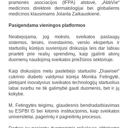
pramonės asociacijos (IFPA) atstovė, „AbbVie“
medicinos direktorė dermatologijai bei globaliems
medicinos klausimams Jolanta Zaikauskienė.
Pasigendama vieningos platformos
Neabejojama, jog mokslo, sveikatos paslaugų
sistemos, teisės, investavimo, verslo ekspertus ir
startuolių kūrėjus suvienijusi diskusija leis dar labiau
priartėti prie realių sprendimų, kaip įgalinti atvirų
duomenų naudojimą sveikatos priežiūros sektoriuje.
Kaip diskusijos metu pastebėjo startuolio „Diawiser“
cukrinio diabeto valdymui kūrėja Monika Fetingytė,
plėtojant inovatyvius sveikatos technologijų startuolius
labai svarbu ne tik galimybė gauti duomenis, bet ir jų
kokybė.
M. Fetingytės teigimu, glaudesnis bendradarbiavimas
su ESPBI IS bei kitomis institucijomis, kaip sveikatos
universitetai, pagerintų ir pagreitintų procesus.