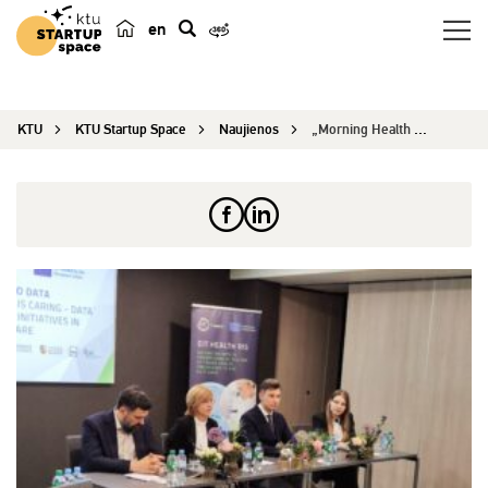
en
p
a
i
KTU
KTU Startup Space
Naujienos
„Morning Health Talks“ dėmesio centre – pakartot...
e
š
k
a