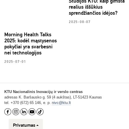
Studijos KTU: kaip gimsta
realius iššūkius
sprendžiančios idėjos?
2025-08-07
Morning Health Talks
2025: kodėl mąstysenos
pokyčiai yra svarbesni
nei technologijos
2025-07-01
KTU Nacionalinis Inovacijų ir verslo centras
adresas K. Baršausko g. 59 (4 aukštas), LT-51423 Kaunas
tel. +370 (672) 65 146, e. p.
nivc@ktu.lt
Privatumas