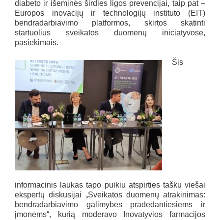
diabeto ir išeminės širdies ligos prevencijai, taip pat –
Europos inovacijų ir technologijų instituto (EIT)
bendradarbiavimo platformos, skirtos skatinti
startuolius sveikatos duomenų iniciatyvose,
pasiekimais.
Šis
informacinis laukas tapo puikiu atspirties tašku viešai
ekspertų diskusijai „Sveikatos duomenų atrakinimas:
bendradarbiavimo galimybės pradedantiesiems ir
įmonėms“, kurią moderavo Inovatyvios farmacijos