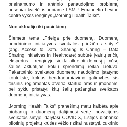
prieinamumo ir antrinio panaudojimo problemų
neseniai kvietė istoriniame LSMU Emanuelio Levino
centre vykęs renginys „Morning Health Talks“.
Nuo aktualijų iki pasiekimų
Šiemetė tema „Prieiga prie duomenų. Duomenų
bendrinimo iniciatyvos sveikatos priežiūros srityje“
(ang. Access to Data. Sharing Is Caring – Data
Sharing Initiatives in Healthcare) subūrė įvairių sričių
ekspertus – renginyje siekta atkreipti dėmesį į mūsų
šalies aktualijas, kokių sprendimų reikia Lietuvai
Pakartotinio sveikatos duomenų naudojimo įstatymo
kontekste, kokias bendradarbiavimo galimybes šis
teisinis reglamentas atveria startuoliams ir įmonėms,
bei sykiu pristatyti kitų šalių pažangias sveikatos
duomenų iniciatyvas.
„Morning Health Talks“ pranešimų metu kalbėta apie
biobankų ir duomenų dalijimosi vertę inovacijoms
sveikatos srityje, dalytasi COVID-X, Estijos biobanko
pilotinių projektų krūties vėžio rizikai nustatyti, cukrinio